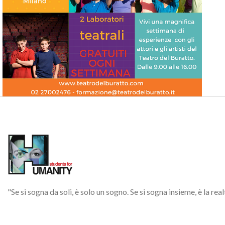
Estate
Giugno
Luglio
Laboratori teatrali – Teatro Bruno
Munari
"Se si sogna da soli, è solo un sogno. Se si sogna insieme, è la rea