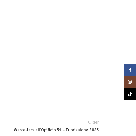
Face
Insta
TikTo
Older
Waste-less all’Opificio 31 – Fuorisalone 2023