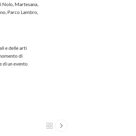
 di Nolo, Martesana,
gano, Parco Lambro,
i e delle arti
 momento di
e di un evento