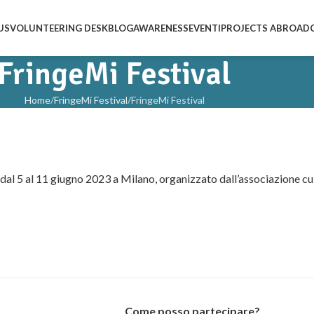
US
VOLUNTEERING DESK
BLOG
AWARENESS
EVENTI
PROJECTS ABROAD
FringeMi Festival
Home
FringeMi Festival
FringeMi Festival
lge dal 5 al 11 giugno 2023 a Milano, organizzato dall’associazione
Come posso partecipare?