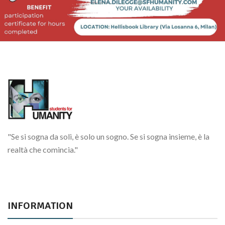
Christmas Gift Wrapping for Wasa!
Dicembre
"Se si sogna da soli, è solo un sogno. Se si sogna insieme, è la
realtà che comincia."
INFORMATION