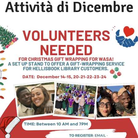
Attività di Dicembre
Save The Children
Attività continuative