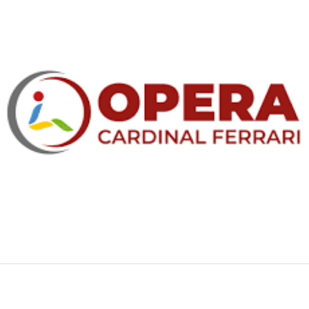
Opera Cardinal Ferrari
Attività Non Continuative