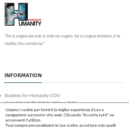
"Se si sogna da soli, è solo un sogno. Se si sogna insieme, è la
realtà che comincia."
INFORMATION
Students for Humanity ODV
Viale Tibaldi 70, 20136, Milano (MI)
Usiamo i cookie per fornirti la miglior esperienza d'uso e
Contact us
navigazione sul nostro sito web. Cliccando "Accetta tutti" ne
acconsenti l'utilizzo.
Puoi sempre personalizzare le tue scelte, accettare solo quelli