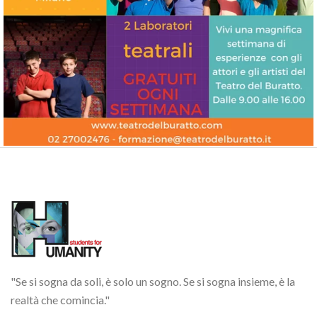
Laboratori teatrali – Teatro Bruno Munari
Estate
Giugno
Luglio
"Se si sogna da soli, è solo un sogno. Se si sogna insieme, è la
realtà che comincia."