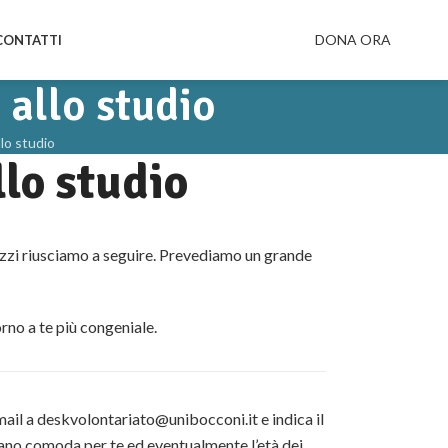
DONA ORA
CONTATTI
 allo studio
llo studio
llo studio
gazzi riusciamo a seguire. Prevediamo un grande
rno a te più congeniale.
mail a
deskvolontariato@unibocconi.it
e indica il
lano comoda per te ed eventualmente l’età dei