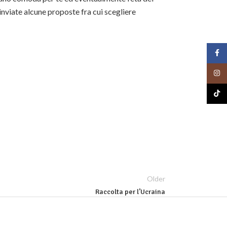
inviate alcune proposte fra cui scegliere
Face
Insta
TikTo
Older
Raccolta per l’Ucraina