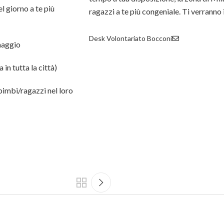
l giorno a te più
ragazzi a te più congeniale. Ti verranno 
Desk Volontariato Bocconi
 maggio
in tutta la città)
bimbi/ragazzi nel loro