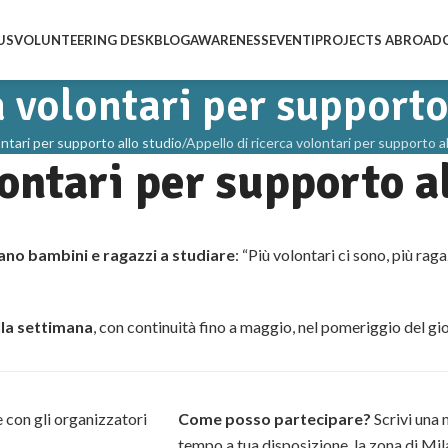
US
VOLUNTEERING DESK
BLOG
AWARENESS
EVENTI
PROJECTS ABROAD
a volontari per supporto
ontari per supporto allo studio
Appello di ricerca volontari per supporto a
lontari per supporto a
ano bambini e ragazzi a studiare
: “Più volontari ci sono, più ra
lla settimana
, con continuità fino a maggio, nel pomeriggio del gio
 con gli organizzatori
Come posso partecipare?
Scrivi una 
tempo a tua disposizione, la zona di Mi