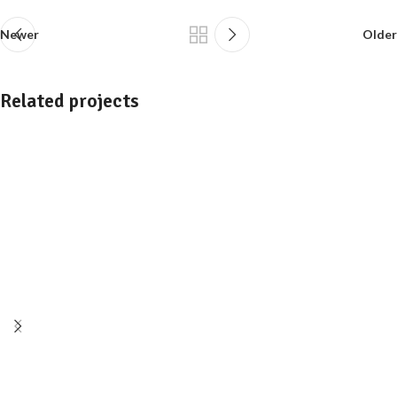
Newer
Older
Related projects
Info day Vacanze alternative
Maggio