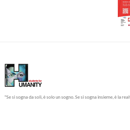
Verde di Milano
Agosto
Estate
Luglio
Settembre
Altromercato Summer
Camp
"Se si sogna da soli, è solo un sogno. Se si sogna insieme, è la rea