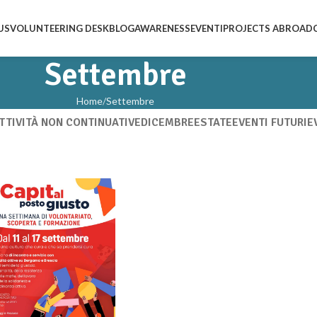
US
VOLUNTEERING DESK
BLOG
AWARENESS
EVENTI
PROJECTS ABROAD
Settembre
Home
Settembre
TTIVITÀ NON CONTINUATIVE
DICEMBRE
ESTATE
EVENTI FUTURI
E