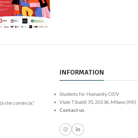
Estate
Settembre
Capital posto
giusto: a
settembre un
campo di
INFORMATION
volontariato a
Bergamo
Students for Humanity ODV
Viale Tibaldi 70, 20136, Milano (MI)
ltà che comincia."
Contact us